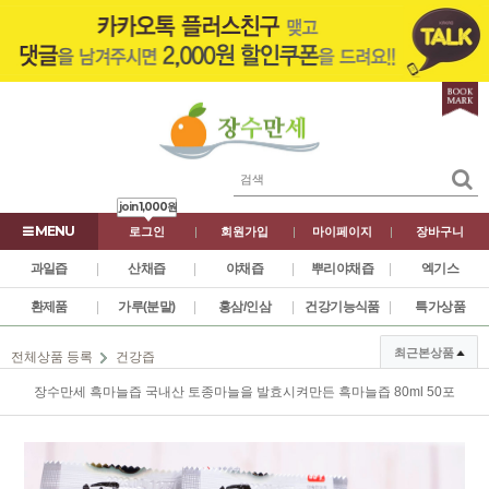
join
1,000원
로그인
|
회원가입
|
마이페이지
|
장바구니
과일즙
|
산채즙
|
야채즙
|
뿌리야채즙
|
엑기스
환제품
|
가루(분말)
|
홍삼/인삼
|
건강기능식품
|
특가상품
최근본상품
전체상품 등록
건강즙
장수만세 흑마늘즙 국내산 토종마늘을 발효시켜만든 흑마늘즙 80ml 50포