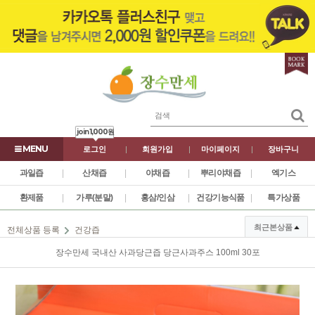
join
1,000원
로그인
|
회원가입
|
마이페이지
|
장바구니
과일즙
|
산채즙
|
야채즙
|
뿌리야채즙
|
엑기스
환제품
|
가루(분말)
|
홍삼/인삼
|
건강기능식품
|
특가상품
최근본상품
전체상품 등록
건강즙
장수만세 국내산 사과당근즙 당근사과주스 100ml 30포