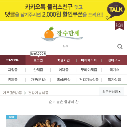
join
1,000원
로그인
|
회원가입
|
마이페이지
|
장바구니
과일즙
|
산채즙
|
야채즙
|
뿌리야채즙
|
엑기스
환제품
|
가루(분말)
|
홍삼/인삼
|
건강기능식품
|
특가상품
최근본상품
가루(분말)등
건강기능식품
순도 높은 굼벵이 환