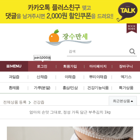
join
1,000원
로그인
|
회원가입
|
마이페이지
|
장바구니
과일즙
|
산채즙
|
야채즙
|
뿌리야채즙
|
엑기스
환제품
|
가루(분말)
|
홍삼/인삼
|
건강기능식품
|
특가상품
최근본상품
전체상품 등록
건강즙
엄마의 손맛 그대로, 정성 가득 담근 부추김치 1kg