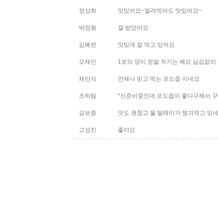
정상희
맛있어요~얼려먹어도 맛있어요~
박정원
잘 받았어요
김혜련
맛있게 잘 먹고 있어요
오재민
1포의 양이 정말 적기는 해요 남김없이
채만식
언제나 믿고 먹는 포도즙 이네요
조하림
*신준비중인데 포도즙이 좋다구해서 
김보중
맛도 괜찮고 울 딸래미가 챙겨먹고 있
고성진
좋아요