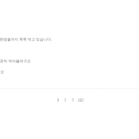
 한방울까지 쪽쪽 먹고 있습니다.
꾸준히 먹어볼려구요
네요
1
2
3
[끝]