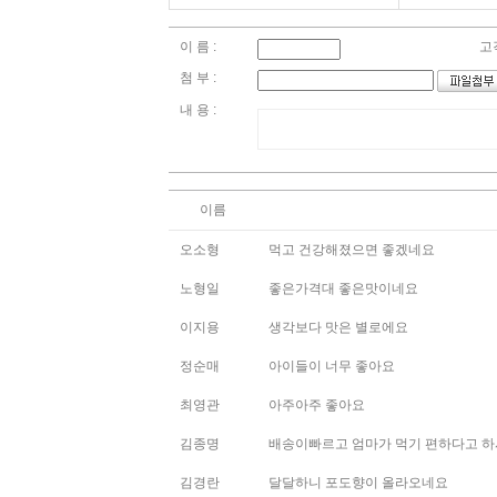
이 름 :
고
첨 부 :
내 용 :
이름
오소형
먹고 건강해졌으면 좋겠네요
노형일
좋은가격대 좋은맛이네요
이지용
생각보다 맛은 별로에요
정순매
아이들이 너무 좋아요
최영관
아주아주 좋아요
김종명
배송이빠르고 엄마가 먹기 편하다고 
김경란
달달하니 포도향이 올라오네요