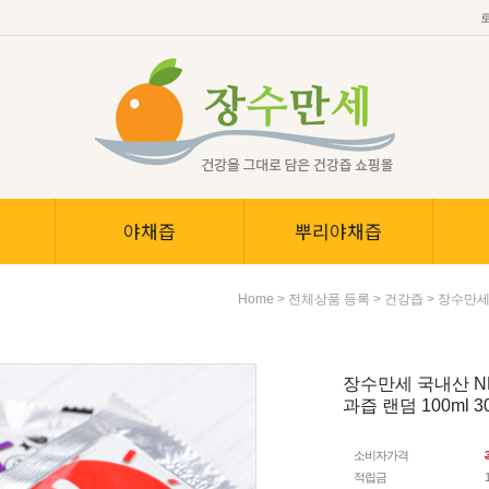
야채즙
뿌리야채즙
>
>
> 장수만세
Home
전체상품 등록
건강즙
장수만세 국내산 
과즙 랜덤 100ml 
소비자가격
적립금