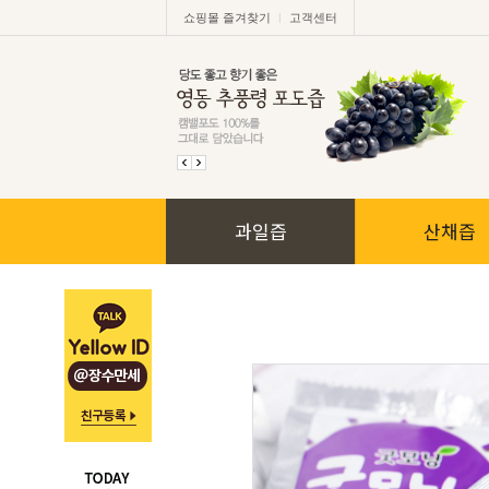
|
쇼핑몰 즐겨찾기
고객센터
과일즙
산채즙