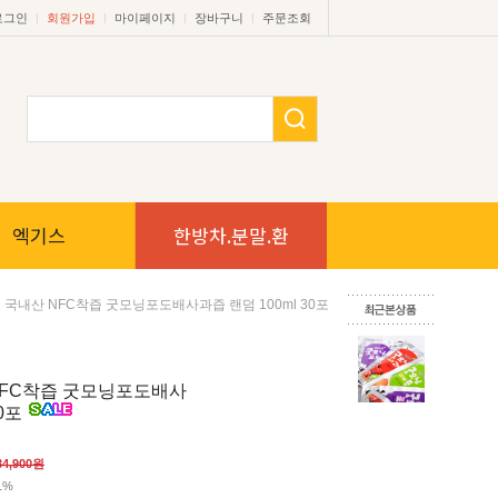
|
|
|
|
로그인
회원가입
마이페이지
장바구니
주문조회
엑기스
한방차.분말.환
 국내산 NFC착즙 굿모닝포도배사과즙 랜덤 100ml 30포
NFC착즙 굿모닝포도배사
30포
34,900원
1%