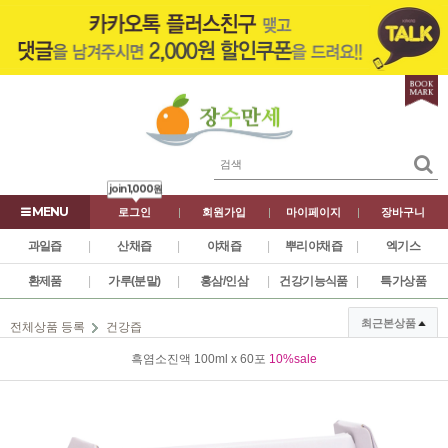
join
1,000원
로그인
|
회원가입
|
마이페이지
|
장바구니
과일즙
|
산채즙
|
야채즙
|
뿌리야채즙
|
엑기스
환제품
|
가루(분말)
|
홍삼/인삼
|
건강기능식품
|
특가상품
최근본상품
전체상품 등록
건강즙
흑염소진액 100ml x 60포
10%sale