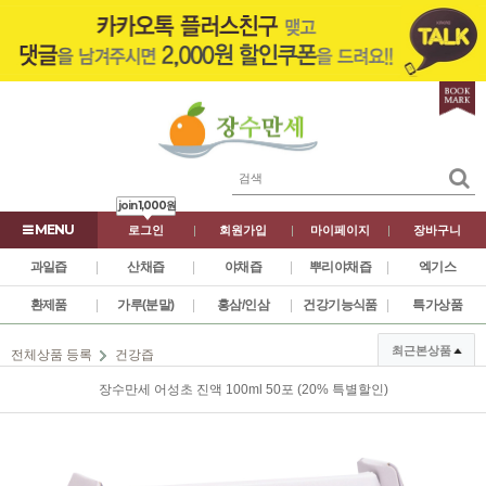
join
1,000원
로그인
|
회원가입
|
마이페이지
|
장바구니
과일즙
|
산채즙
|
야채즙
|
뿌리야채즙
|
엑기스
환제품
|
가루(분말)
|
홍삼/인삼
|
건강기능식품
|
특가상품
최근본상품
전체상품 등록
건강즙
장수만세 어성초 진액 100ml 50포 (20% 특별할인)