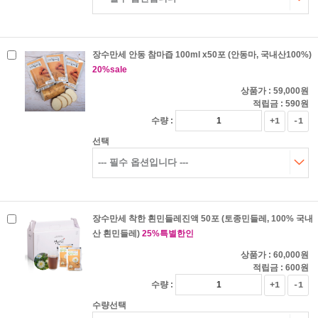
장수만세 안동 참마즙 100ml x50포 (안동마, 국내산100%)
20%sale
상품가 :
59,000원
적립금 :
590원
수량 :
+1
-1
선택
장수만세 착한 흰민들레진액 50포 (토종민들레, 100% 국내
산 흰민들레)
25%특별한인
상품가 :
60,000원
적립금 :
600원
수량 :
+1
-1
수량선택