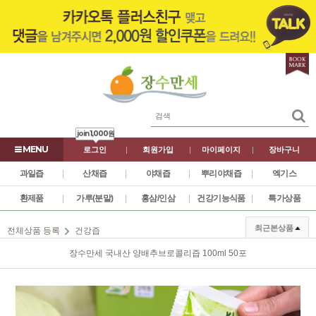
join
1,000원
로그인
|
회원가입
|
마이페이지
|
장바구니
과일즙
|
산채즙
|
야채즙
|
뿌리야채즙
|
엑기스
환제품
|
가루(분말)
|
홍삼/인삼
|
건강기능식품
|
특가상품
최근본상품
전체상품 등록
건강즙
장수만세 국내산 양배추브로콜리즙 100ml 50포